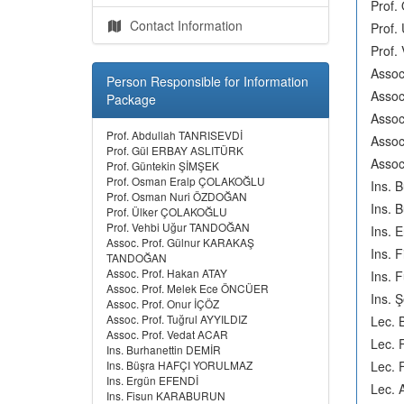
Prof
Contact Information
Prof.
Prof.
Asso
Person Responsible for Information
Assoc
Package
Assoc
Prof. Abdullah TANRISEVDİ
Assoc
Prof. Gül ERBAY ASLITÜRK
Assoc
Prof. Güntekin ŞİMŞEK
Prof. Osman Eralp ÇOLAKOĞLU
Ins. 
Prof. Osman Nuri ÖZDOĞAN
Ins.
Prof. Ülker ÇOLAKOĞLU
Prof. Vehbi Uğur TANDOĞAN
Ins. 
Assoc. Prof. Gülnur KARAKAŞ
Ins.
TANDOĞAN
Assoc. Prof. Hakan ATAY
Ins.
Assoc. Prof. Melek Ece ÖNCÜER
Ins.
Assoc. Prof. Onur İÇÖZ
Assoc. Prof. Tuğrul AYYILDIZ
Lec. 
Assoc. Prof. Vedat ACAR
Lec. 
Ins. Burhanettin DEMİR
Ins. Büşra HAFÇI YORULMAZ
Lec.
Ins. Ergün EFENDİ
Lec. 
Ins. Fisun KARABURUN