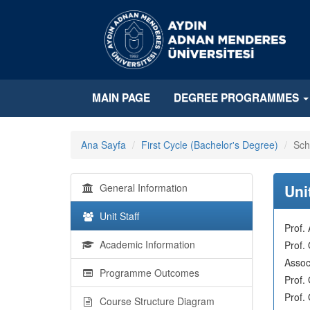
MAIN PAGE
DEGREE PROGRAMMES
Ana Sayfa
First Cycle (Bachelor's Degree)
Sch
General Information
Unit
Unit Staff
Prof.
Academic Information
Prof
Assoc
Programme Outcomes
Prof.
Prof.
Course Structure Diagram