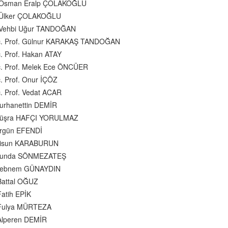
. Osman Eralp ÇOLAKOĞLU
 Ülker ÇOLAKOĞLU
 Vehbi Uğur TANDOĞAN
c. Prof. Gülnur KARAKAŞ TANDOĞAN
. Prof. Hakan ATAY
. Prof. Melek Ece ÖNCÜER
. Prof. Onur İÇÖZ
. Prof. Vedat ACAR
Burhanettin DEMİR
 Büşra HAFÇI YORULMAZ
Ergün EFENDİ
 Fisun KARABURUN
 Funda SÖNMEZATEŞ
 Şebnem GÜNAYDIN
Battal OĞUZ
Fatih EPİK
 Fulya MÜRTEZA
Alperen DEMİR